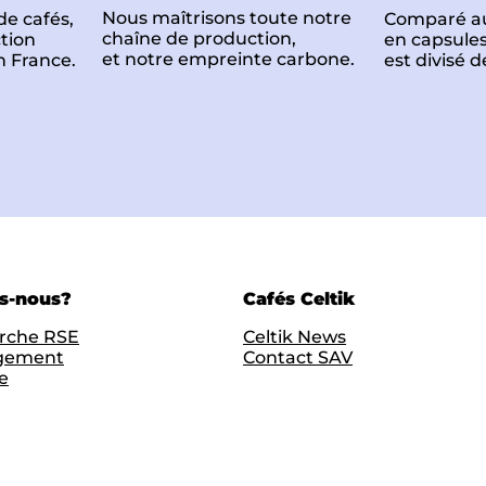
Nous maîtrisons toute notre
Comparé au
de cafés,
chaîne de production,
en capsules
tion
et notre empreinte carbone.
est divisé d
n France.
s-nous?
Cafés Celtik
rche RSE
Celtik News
gement
Contact SAV
e