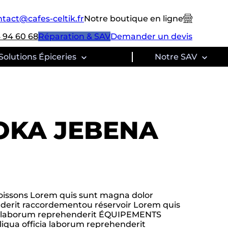
tact@cafes-celtik.fr
Notre boutique en ligne
 94 60 68
Réparation & SAV
Demander un devis
Solutions Épiceries
Notre SAV
MOKA JEBENA
Boissons Lorem quis sunt magna dolor
nderit raccordementou réservoir Lorem quis
cia laborum reprehenderit ÉQUIPEMENTS
iqua officia laborum reprehenderit