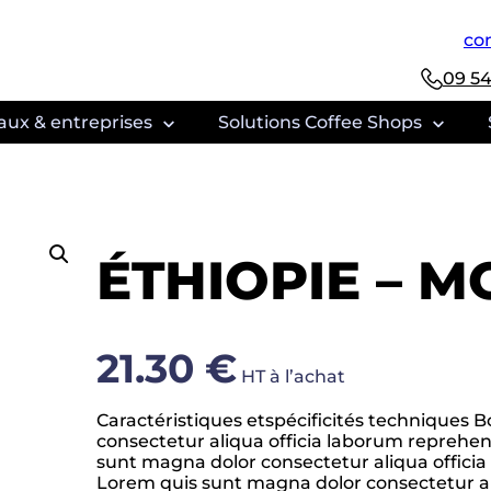
con
09 54
aux & entreprises
Solutions Coffee Shops
evendeurs
ÉTHIOPIE – 
ouvrir l’offre clé en main
21.30 €
HT à l’achat
Caractéristiques etspécificités techniques 
consectetur aliqua officia laborum reprehe
 café
sunt magna dolor consectetur aliqua offi
Lorem quis sunt magna dolor consectetur al