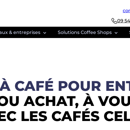
con
09 54
aux & entreprises
Solutions Coffee Shops
evendeurs
À CAFÉ POUR ENT
ouvrir l’offre clé en main
OU ACHAT, À VOU
EC LES CAFÉS CEL
 café