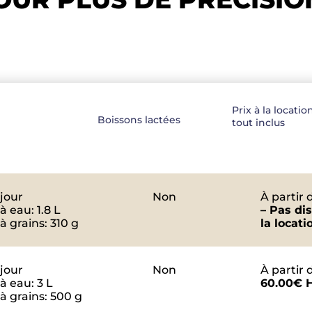
Prix à la locatio
Boissons lactées
tout inclus
 jour
Non
À partir d
à eau: 1.8 L
– Pas di
à grains: 310 g
la locati
 jour
Non
À partir d
à eau: 3 L
60.00€ 
à grains: 500 g