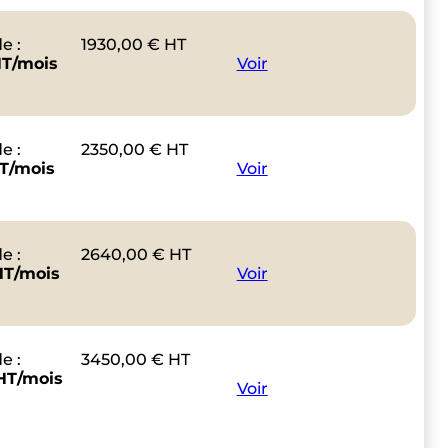
e :
1930,00
€
HT
HT/mois
Voir
e :
2350,00
€
HT
T/mois
Voir
e :
2640,00
€
HT
HT/mois
Voir
e :
3450,00
€
HT
HT/mois
Voir