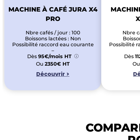
MACHINE À CAFÉ JURA X4
MACHINE
PRO
X
Nbre cafés / jour : 100
Nbre ca
Boissons lactées : Non
Boisson
Possibilité raccord eau courante
Possibilité 
–
Dès
95€/mois HT
Dès
1
Ou
2350€ HT
Ou
Découvrir >
Dé
COMPARE
P