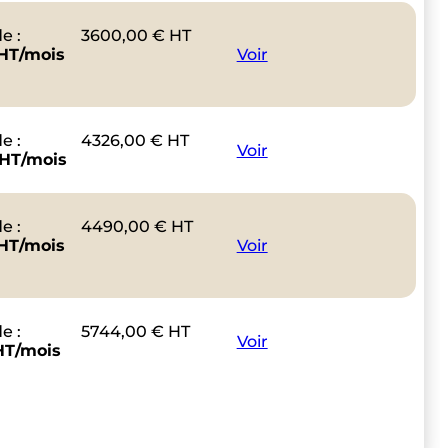
e :
3600,00
€
HT
 HT/mois
Voir
e :
4326,00
€
HT
Voir
 HT/mois
e :
4490,00
€
HT
 HT/mois
Voir
e :
5744,00
€
HT
Voir
HT/mois