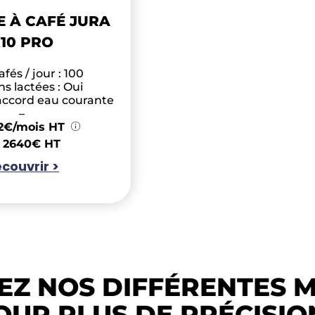
 À CAFÉ JURA
10 PRO
fés / jour : 100
s lactées : Oui
raccord eau courante
–
12€/mois HT
2640€ HT
couvrir >
Z NOS DIFFÉRENTES 
OUR PLUS DE PRÉCISIO