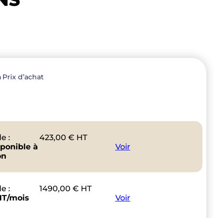
n
Prix d’achat
e :
423,00
€
HT
sponible à
Voir
on
e :
1490,00
€
HT
HT/mois
Voir