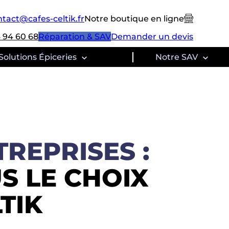
tact@cafes-celtik.fr
Notre boutique en ligne
 94 60 68
Réparation & SAV
Demander un devis
Solutions Épiceries
Notre SAV
REPRISES :
S LE CHOIX
TIK